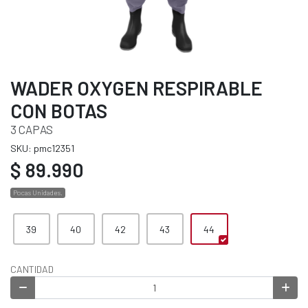
WADER OXYGEN RESPIRABLE
CON BOTAS
3 CAPAS
SKU: pmc12351
$ 89.990
Pocas Unidades.
39
40
42
43
44
CANTIDAD