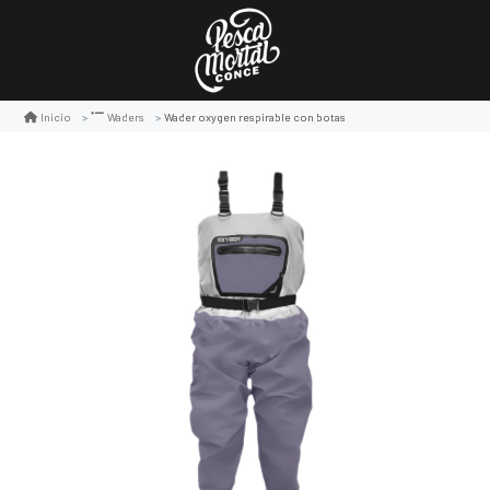
Wader oxygen respirable con botas
Inicio
Waders