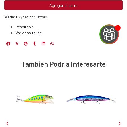
Agregar al carro
Wader Oxygen con Botas
Respirable
Variadas tallas
EGA
También Podría Interesarte
Y
NA!
u correo y
ipa por
s premios
JUGAR