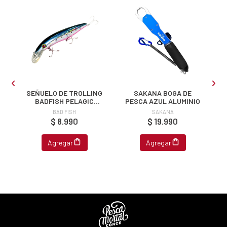
s premios
JUGAR
fined
SEÑUELO DE TROLLING
SAKANA BOGA DE
BADFISH PELAGIC
PESCA AZUL ALUMINIO
125MM 19G
BAD FISH
SAKANA
$ 8.990
$ 19.990
Agregar
Agregar