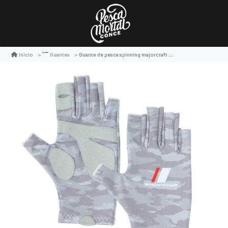
Guante de pesca spinning majorcraft upf 50+
Inicio
Guantes