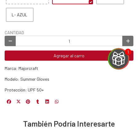
L- AZUL
CANTIDAD
Agregar al carro
Marca: Majorcraft
Modelo: Summer Gloves
Protección: UPF 50+
EGA
Y
NA!
También Podría Interesarte
u correo y
ipa por