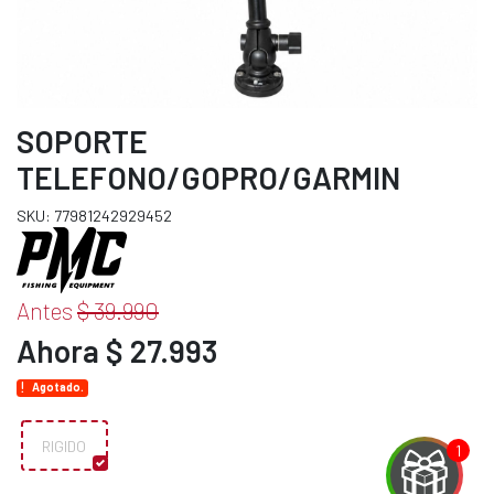
SOPORTE
TELEFONO/GOPRO/GARMIN
SKU: 77981242929452
Antes
$ 39.990
Ahora $ 27.993
Agotado.
RIGIDO