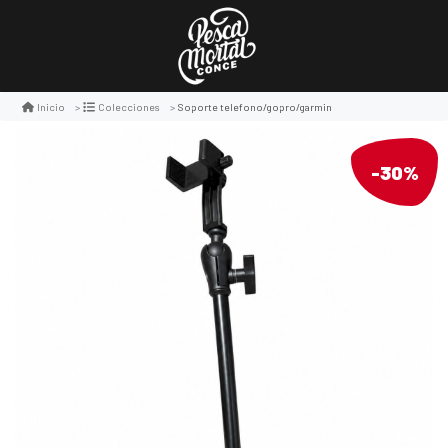
Soporte telefono/gopro/garmin
Inicio
Colecciones
-30%