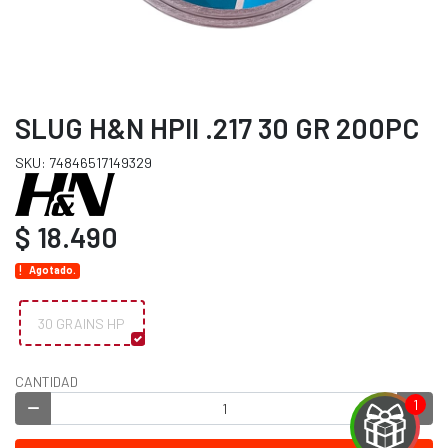
SLUG H&N HPII .217 30 GR 200PC
SKU: 74846517149329
$ 18.490
Agotado.
30 GRAINS HP
CANTIDAD