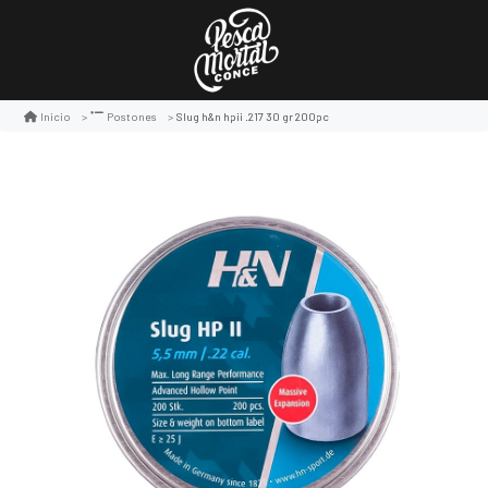
Slug h&n hpii .217 30 gr 200pc
Inicio
Postones