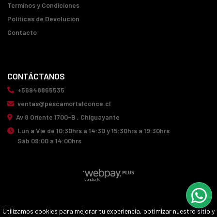
Terminos y Condiciones
Políticas de Devolución
Contacto
CONTÁCTANOS
+56948865535
ventas@pescamortalconce.cl
Av 8 Oriente 1700-B , Chiguayante
Lun a Vie de 10:30hrs a 14:30 y 15:30hrs a 19:30hrs
Sáb 09:00 a 14:00hrs
PESCA MORTAL CONCE © 2026
Utilizamos cookies para mejorar tu experiencia, optimizar nuestro sitio y
¿Te gusta mi tienda? Yo vendo con
Bsale