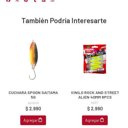
NA!
u correo y
ipa por
También Podría Interesarte
s premios
JUGAR
fined
CUCHARA SPOON SAITAMA
VINILO ROCK AND STREET
5G
ALIEN 40MM 8PCS
saitama
HART
$ 2.990
$ 2.990
Agregar
Agregar