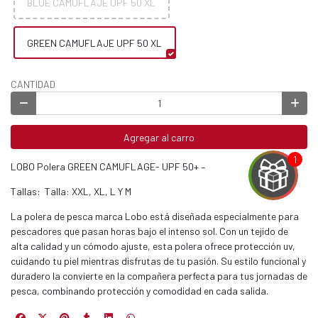
BLUE CAMUFLAJE UPF 50 XL
GREEN CAMUFLAJE UPF 50 XL
CANTIDAD
Agregar al carro
LOBO Polera GREEN CAMUFLAGE- UPF 50+ –
Tallas: Talla: XXL, XL, L Y M
La polera de pesca marca Lobo está diseñada especialmente para
pescadores que pasan horas bajo el intenso sol. Con un tejido de
alta calidad y un cómodo ajuste, esta polera ofrece protección uv,
cuidando tu piel mientras disfrutas de tu pasión. Su estilo funcional y
EGA
duradero la convierte en la compañera perfecta para tus jornadas de
Y
pesca, combinando protección y comodidad en cada salida.