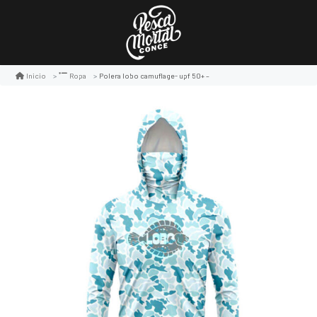
Polera lobo camuflage- upf 50+ –
Inicio
Ropa