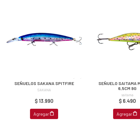
ipa por
s premios
JUGAR
fined
SEÑUELOS SAKANA SPITFIRE
SEÑUELO SAITAMA 
6,5CM 9G
SAKANA
saitama
$ 13.990
$ 6.490
Agregar
Agregar