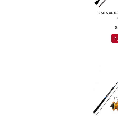
CAÑA UL B
$
A