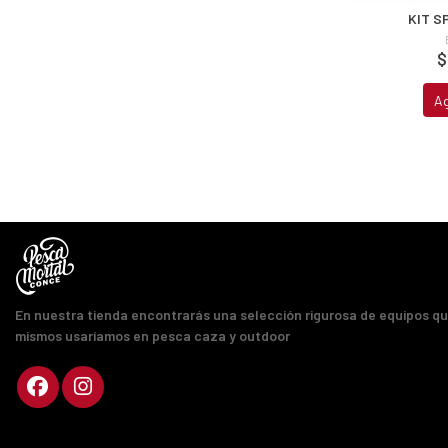
KIT S
$
A
En nuestra tienda encontrarás una selección rigurosa de equipos q
mismos usaríamos en pesca caza y outdoor