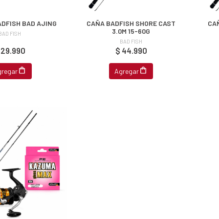
ADFISH BAD AJING
CAÑA BADFISH SHORE CAST
CA
3.0M 15-60G
BAD FISH
BAD FISH
 29.990
$ 44.990
gregar
Agregar