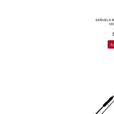
SEÑUELO B
12
A