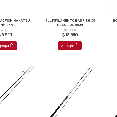
ADFISH NAKATSU
MULTIFILAMENTO BADFISH X8
BO
0MM 27.4G
PESCA UL 150M
BAD FISH
BAD FISH
$ 9.990
$ 13.990
gregar
Agregar