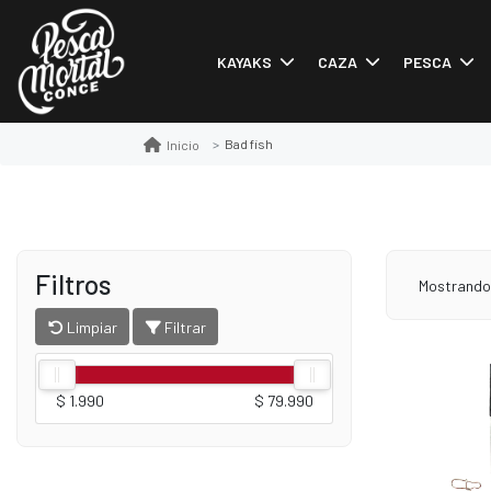
KAYAKS
CAZA
PESCA
Bad fish
Inicio
Filtros
Mostrand
Limpiar
Filtrar
$ 1.990
$ 79.990