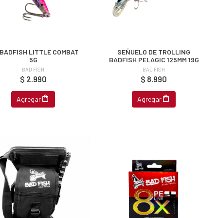
 BADFISH LITTLE COMBAT
SEÑUELO DE TROLLING
5G
BADFISH PELAGIC 125MM 19G
BAD FISH
BAD FISH
$ 2.990
$ 8.990
Agregar
Agregar