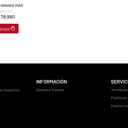
PINNING MAR
BAD FISH
 79.990
gregar
INFORMACIÓN
SERVIC
Quienes Somos
Terminos
ue nosotros
Políticas
Contact