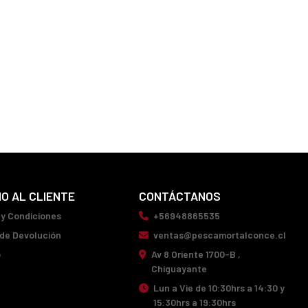
IO AL CLIENTE
CONTÁCTANOS
 y Condiciones
+56948865535
 de Devolución
ventas@pescamortalconce.cl
o
Av 8 Oriente 1700-B ,
Chiguayante
Lun a Vie de 10:30hrs a 14:30 y
15:30hrs a 19:30hrs