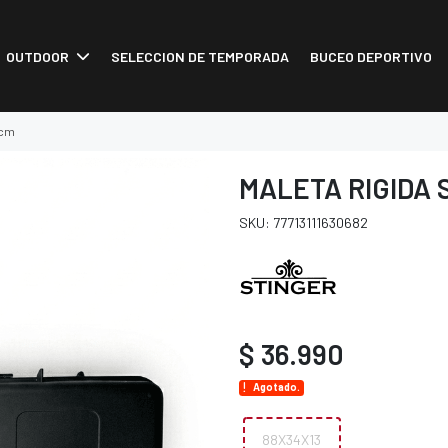
OUTDOOR
SELECCION DE TEMPORADA
BUCEO DEPORTIVO
5cm
MALETA RIGIDA 
SKU: 77713111630682
$ 36.990
Agotado.
88X34X13