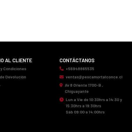
IO AL CLIENTE
CONTÁCTANOS
 y Condiciones
+56948865535
 de Devolución
ventas@pescamortalconce.cl
o
Av 8 Oriente 1700-B ,
Chiguayante
Lun a Vie de 10:30hrs a 14:30 y
15:30hrs a 19:30hrs
Sáb 09:00 a 14:00hrs