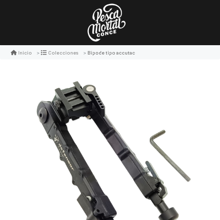
Bipode tipo accutac
Inicio
Colecciones