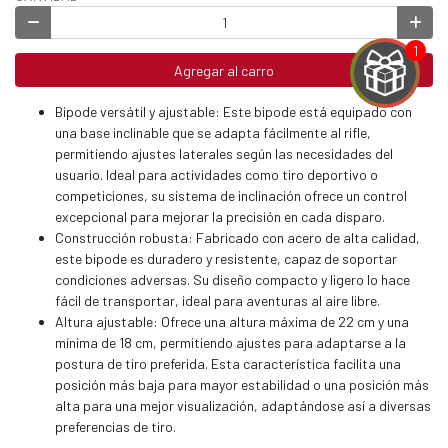
Agregar al carro
Bipode versátil y ajustable: Este bipode está equipado con
una base inclinable que se adapta fácilmente al rifle,
EGA
permitiendo ajustes laterales según las necesidades del
usuario. Ideal para actividades como tiro deportivo o
Y
competiciones, su sistema de inclinación ofrece un control
excepcional para mejorar la precisión en cada disparo.
NA!
Construcción robusta: Fabricado con acero de alta calidad,
este bipode es duradero y resistente, capaz de soportar
u correo y
condiciones adversas. Su diseño compacto y ligero lo hace
ipa por
fácil de transportar, ideal para aventuras al aire libre.
s premios
Altura ajustable: Ofrece una altura máxima de 22 cm y una
mínima de 18 cm, permitiendo ajustes para adaptarse a la
JUGAR
postura de tiro preferida. Esta característica facilita una
posición más baja para mayor estabilidad o una posición más
fined
alta para una mejor visualización, adaptándose así a diversas
preferencias de tiro.