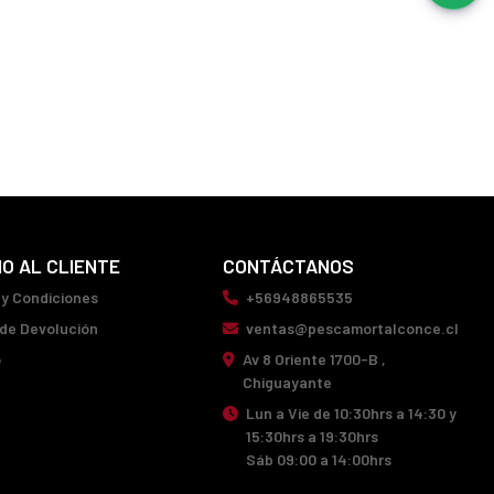
IO AL CLIENTE
CONTÁCTANOS
 y Condiciones
+56948865535
 de Devolución
ventas@pescamortalconce.cl
o
Av 8 Oriente 1700-B ,
Chiguayante
Lun a Vie de 10:30hrs a 14:30 y
15:30hrs a 19:30hrs
Sáb 09:00 a 14:00hrs