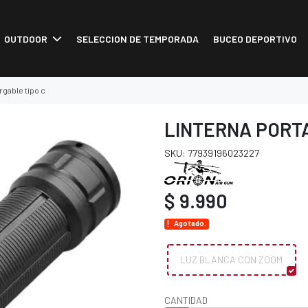
OUTDOOR
SELECCION DE TEMPORADA
BUCEO DEPORTIVO
rgable tipo c
LINTERNA PORTA
SKU: 77939196023227
$ 9.990
Agotado.
LUZ BLANCA CON ZOOM
CANTIDAD