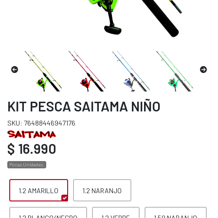
KIT PESCA SAITAMA NIÑO
SKU: 76488446947176
$ 16.990
Pocas Unidades.
1.2 AMARILLO
1.2 NARANJO
1.2 BLANCO/NEGRO
1.2 VERDE
1.50 NARANJO