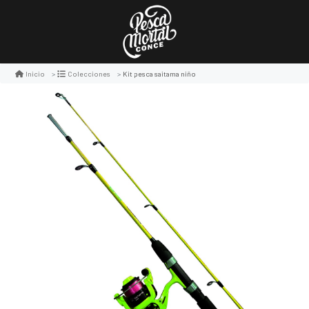
Kit pesca saitama niño
Inicio
Colecciones