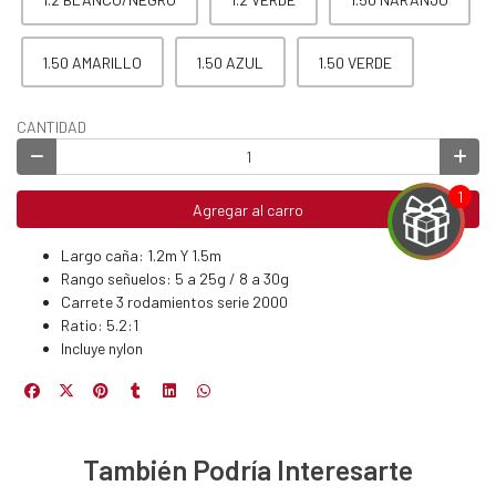
1.50 AMARILLO
1.50 AZUL
1.50 VERDE
CANTIDAD
Agregar al carro
Largo caña: 1.2m Y 1.5m
Rango señuelos: 5 a 25g / 8 a 30g
Carrete 3 rodamientos serie 2000
Ratio: 5.2:1
EGA
Incluye nylon
Y
NA!
También Podría Interesarte
u correo y