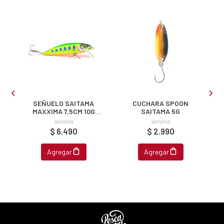
ipa por
s premios
JUGAR
fined
SEÑUELO SAITAMA
CUCHARA SPOON
MAXXIMA 7,5CM 10G
SAITAMA 5G
SINKING
saitama
saitama
$ 6.490
$ 2.990
Agregar
Agregar