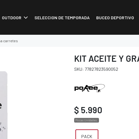
OUTDOOR
SELECCION DE TEMPORADA
BUCEO DEPORTIVO
asa carretes
KIT ACEITE Y G
SKU: 77827823590052
$ 5.990
Pocas Unidades.
PACK