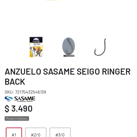
ANZUELO SASAME SEIGO RINGER
BACK
SKU: 72175432546139
$ 3.490
Pocas Unidades.
#1
#2/0
#3/0