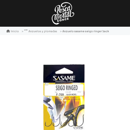
Anzuelo sasame seigo ringer back
Inicio
Anzuelos y plomadas