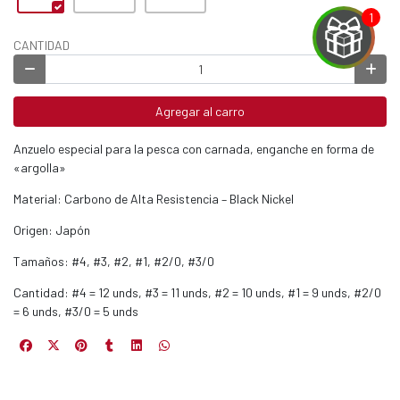
CANTIDAD
EGA
Agregar al carro
Y
Anzuelo especial para la pesca con carnada, enganche en forma de
«argolla»
NA!
Material: Carbono de Alta Resistencia – Black Nickel
u correo y
ipa por
Origen: Japón
s premios
Tamaños: #4, #3, #2, #1, #2/0, #3/0
JUGAR
Cantidad: #4 = 12 unds, #3 = 11 unds, #2 = 10 unds, #1 = 9 unds, #2/0
= 6 unds, #3/0 = 5 unds
fined