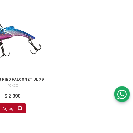
B PIED FALCONET UL 7G
POKEE
$ 2.990
Agregar