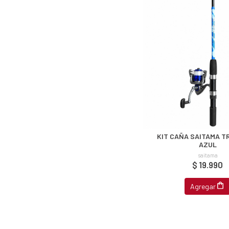
u correo y
ipa por
s premios
JUGAR
fined
KIT CAÑA SAITAMA 
AZUL
saitama
$ 19.990
Agregar