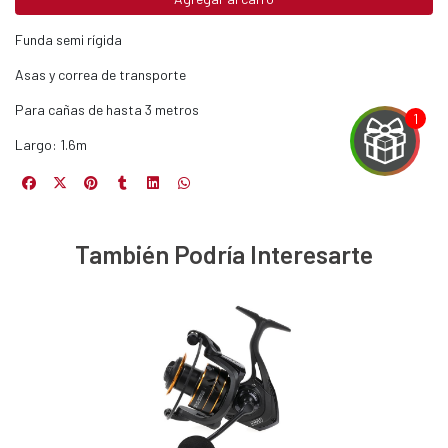
Funda semi rígida
Asas y correa de transporte
Para cañas de hasta 3 metros
Largo: 1.6m
EGA
También Podría Interesarte
Y
NA!
u correo y
ipa por
s premios
JUGAR