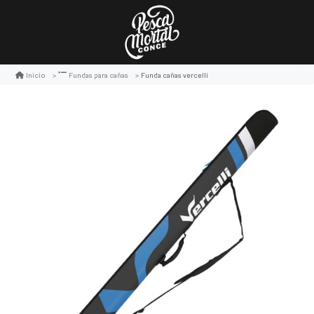
Funda cañas vercelli
Inicio
Fundas para cañas