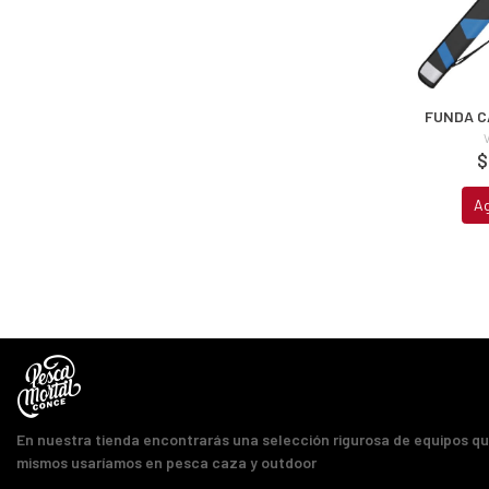
FUNDA C
$
A
En nuestra tienda encontrarás una selección rigurosa de equipos q
mismos usaríamos en pesca caza y outdoor