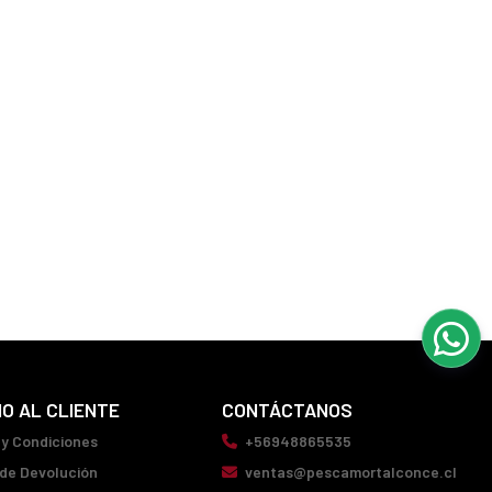
IO AL CLIENTE
CONTÁCTANOS
 y Condiciones
+56948865535
 de Devolución
ventas@pescamortalconce.cl