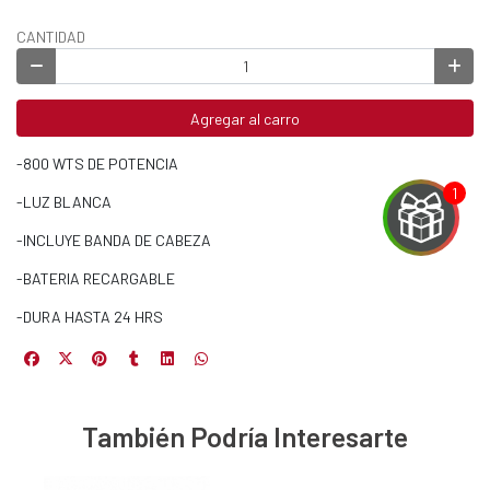
CANTIDAD
Agregar al carro
-800 WTS DE POTENCIA
-LUZ BLANCA
-INCLUYE BANDA DE CABEZA
-BATERIA RECARGABLE
-DURA HASTA 24 HRS
EGA
Y
NA!
También Podría Interesarte
u correo y