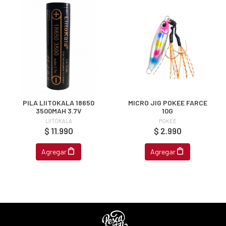
ipa por
s premios
JUGAR
fined
PILA LIITOKALA 18650
MICRO JIG POKEE FARCE
3500MAH 3.7V
10G
LIITOKALA
POKEE
$ 11.990
$ 2.990
Agregar
Agregar