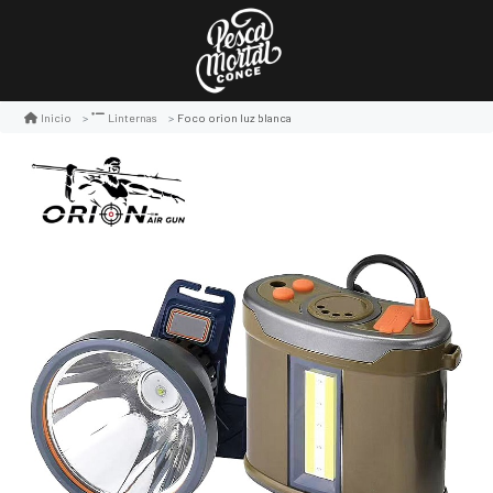
Foco orion luz blanca
Inicio
Linternas