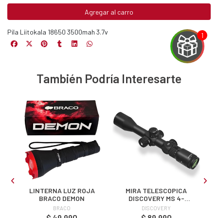
Agregar al carro
Pila Liitokala 18650 3500mah 3.7v
También Podría Interesarte
EGA
Y
NA!
u correo y
ipa por
s premios
JUGAR
D
LINTERNA LUZ ROJA
MIRA TELESCOPICA
BRACO DEMON
DISCOVERY MS 4-
16X44 SFIR SFP
fined
BRACO
DISCOVERY
$ 49.990
$ 89.990