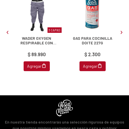
JUGAR
fined
3 CAPAS
M
WADER OXYGEN
GAS PARA COCINILLA
RESPIRABLE CON
DOITE 227G
BOTAS
$ 89.990
$ 2.300
Agregar
Agregar
En nuestra tienda encontrarás una selección rigurosa de equipos
que nosotros mismos usaríamos en pesca caza y outdoor