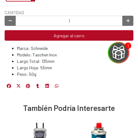
CANTIDAD
Agregar al carro
Marca: Schneide
Modelo: Taschen Inox
Largo Total: 135mm
Largo Hoja: 55mm
Peso: 50g
EGA
Y
También Podría Interesarte
NA!
u correo y
ipa por
s premios