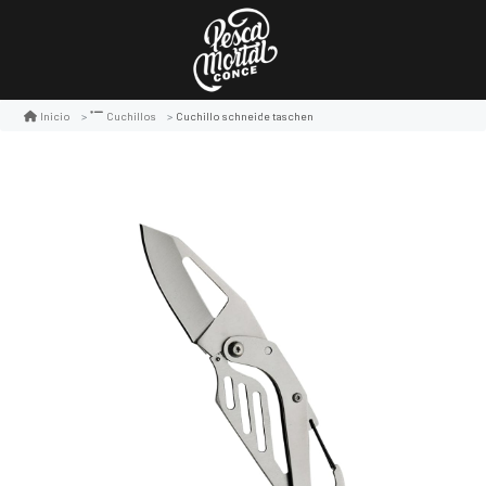
Cuchillo schneide taschen
Inicio
Cuchillos