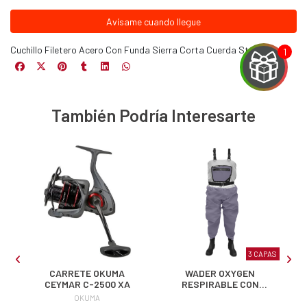
Avísame cuando llegue
Cuchillo Filetero Acero Con Funda Sierra Corta Cuerda Strom
También Podría Interesarte
EGA
Y
NA!
u correo y
ipa por
s premios
3 CAPAS
JUGAR
L
CARRETE OKUMA
WADER OXYGEN
CEYMAR C-2500 XA
RESPIRABLE CON
BOTAS
fined
OKUMA