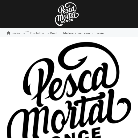
Cuchillo filetero acero con funda sierra corta cuerda strom
Inicio
Cuchillos