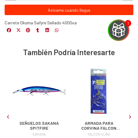
Avísame cuando llegue
Carrete Okuma Safyre Sellado 4000xa
También Podría Interesarte
EGA
Y
NA!
u correo y
ipa por
s premios
NTE
JUGAR
LE
SEÑUELOS SAKANA
ARMADA PARA
SPITFIRE
CORVINA FALCON
CLAW
fined
SAKANA
FALCON CLAW