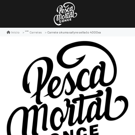
Carrete okuma safyre sellado 4000xa
Inicio
Carretes