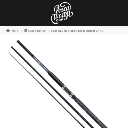
Caña okuma x-spot pesca variada 3 tramos
Inicio
Colecciones