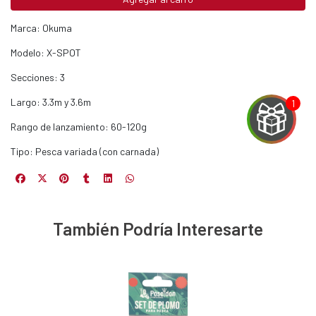
Marca: Okuma
Modelo: X-SPOT
Secciones: 3
Largo: 3.3m y 3.6m
Rango de lanzamiento: 60-120g
Tipo: Pesca variada (con carnada)
EGA
Y
También Podría Interesarte
NA!
u correo y
ipa por
s premios