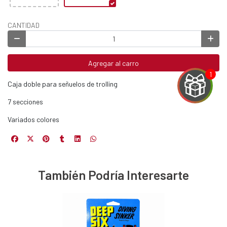
CANTIDAD
Agregar al carro
Caja doble para señuelos de trolling
7 secciones
Variados colores
EGA
Y
También Podría Interesarte
NA!
u correo y
ipa por
s premios