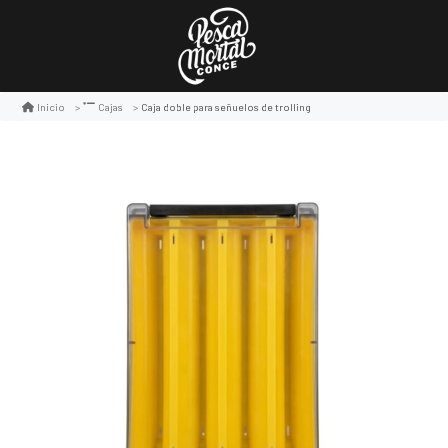
Caja doble para señuelos de trolling
Inicio
Cajas