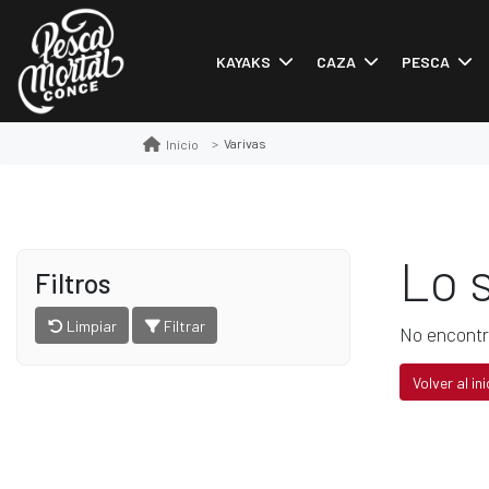
KAYAKS
CAZA
PESCA
Varivas
Inicio
Lo 
Filtros
Limpiar
Filtrar
No encontr
Volver al ini