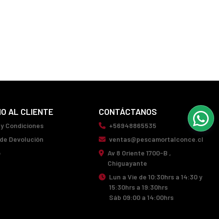
IO AL CLIENTE
CONTÁCTANOS
 y Condiciones
+56948865535
 de Devolución
ventas@pescamortalconce.cl
o
Av 8 Oriente 1700-B ,
Chiguayante
Lun a Vie de 10:30hrs a 14:30 y
15:30hrs a 19:30hrs
Sáb 09:00 a 14:00hrs