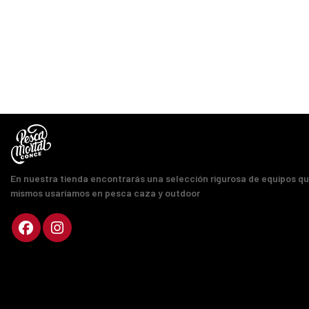
En nuestra tienda encontrarás una selección rigurosa de equipos q
mismos usaríamos en pesca caza y outdoor