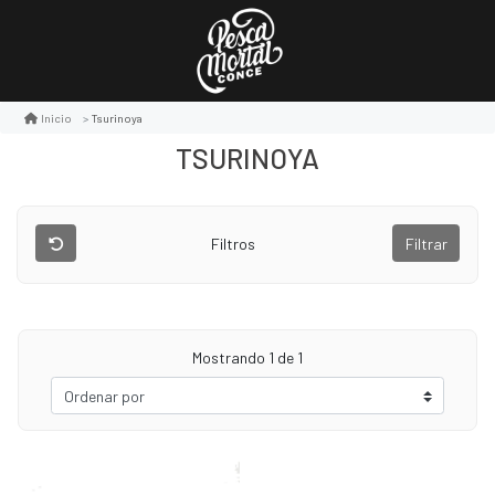
Tsurinoya
Inicio
TSURINOYA
Filtros
Filtrar
Mostrando
1
de 1