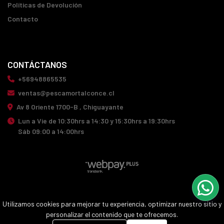
Políticas de Devolución
Contacto
CONTÁCTANOS
+56948865535
ventas@pescamortalconce.cl
Av 8 Oriente 1700-B , Chiguayante
Lun a Vie de 10:30hrs a 14:30 y 15:30hrs a 19:30hrs
Sáb 09:00 a 14:00hrs
PESCA MORTAL CONCE © 2026
Utilizamos cookies para mejorar tu experiencia, optimizar nuestro sitio y
¿Te gusta mi tienda? Yo vendo con
Bsale
personalizar el contenido que te ofrecemos.