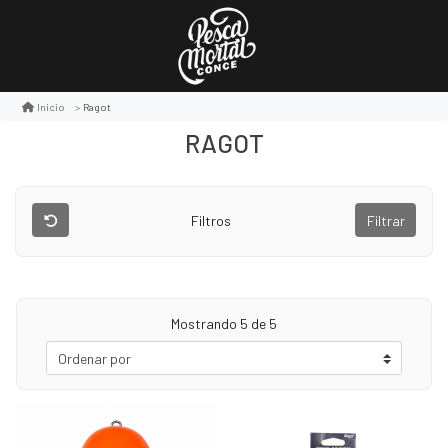
Ragot
Inicio
RAGOT
Filtros
Filtrar
Mostrando
5
de 5