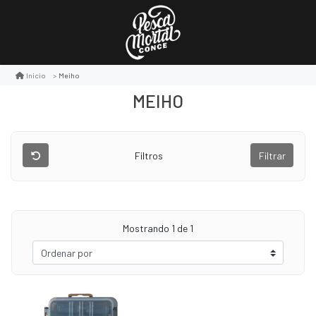
Meiho
Inicio
MEIHO
Filtros
Filtrar
Mostrando
1
de 1