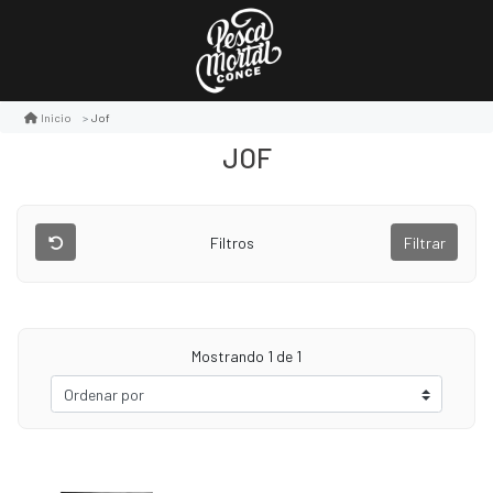
Jof
Inicio
JOF
Filtros
Filtrar
Mostrando
1
de 1