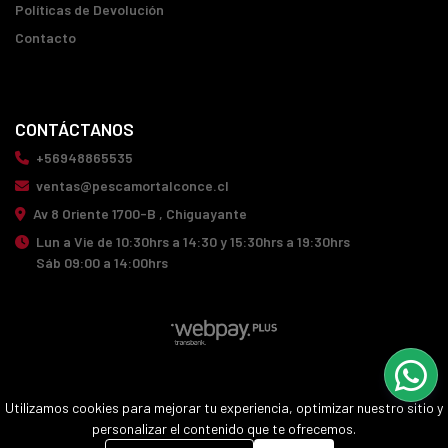
Políticas de Devolución
Contacto
CONTÁCTANOS
+56948865535
ventas@pescamortalconce.cl
Av 8 Oriente 1700-B , Chiguayante
Lun a Vie de 10:30hrs a 14:30 y 15:30hrs a 19:30hrs
Sáb 09:00 a 14:00hrs
PESCA MORTAL CONCE © 2026
Utilizamos cookies para mejorar tu experiencia, optimizar nuestro sitio y
¿Te gusta mi tienda? Yo vendo con
Bsale
personalizar el contenido que te ofrecemos.