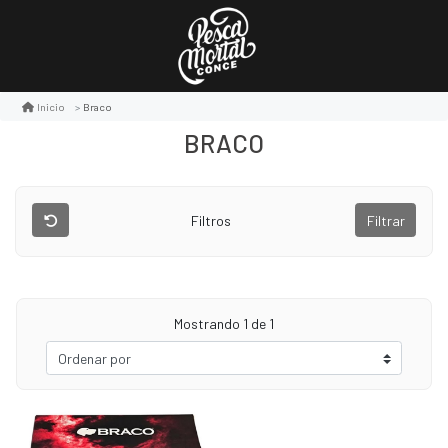
Braco
Inicio
BRACO
Filtros
Filtrar
Mostrando
1
de 1