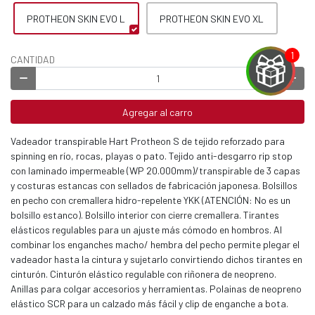
PROTHEON SKIN EVO L
PROTHEON SKIN EVO XL
CANTIDAD
Agregar al carro
EGA
Vadeador transpirable Hart Protheon S de tejido reforzado para
spinning en río, rocas, playas o pato. Tejido anti-desgarro rip stop
Y
con laminado impermeable (WP 20.000mm)/transpirable de 3 capas
NA!
y costuras estancas con sellados de fabricación japonesa. Bolsillos
en pecho con cremallera hidro-repelente YKK (ATENCIÓN: No es un
bolsillo estanco). Bolsillo interior con cierre cremallera. Tirantes
u correo y
elásticos regulables para un ajuste más cómodo en hombros. Al
ipa por
combinar los enganches macho/ hembra del pecho permite plegar el
s premios
vadeador hasta la cintura y sujetarlo convirtiendo dichos tirantes en
cinturón. Cinturón elástico regulable con riñonera de neopreno.
JUGAR
Anillas para colgar accesorios y herramientas. Polainas de neopreno
elástico SCR para un calzado más fácil y clip de enganche a bota.
fined