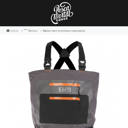
Wader hart protheon respirable
Inicio
Waders