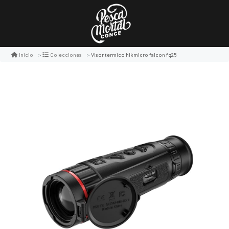
Visor termico hikmicro falcon fq25
Inicio
Colecciones