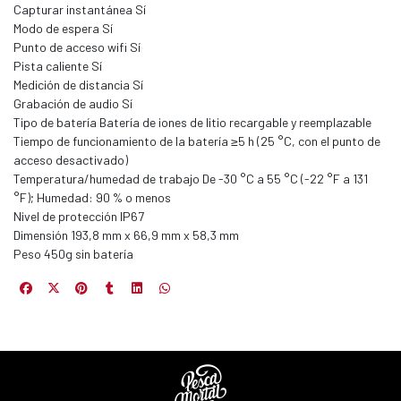
Capturar instantánea Sí
s premios
Modo de espera Sí
Punto de acceso wifi Sí
JUGAR
Pista caliente Sí
Medición de distancia Sí
fined
Grabación de audio Sí
Tipo de batería Batería de iones de litio recargable y reemplazable
Tiempo de funcionamiento de la batería ≥5 h (25 °C, con el punto de
acceso desactivado)
Temperatura/humedad de trabajo De -30 °C a 55 °C (-22 °F a 131
°F); Humedad: 90 % o menos
Nivel de protección IP67
Dimensión 193,8 mm x 66,9 mm x 58,3 mm
Peso 450g sin batería