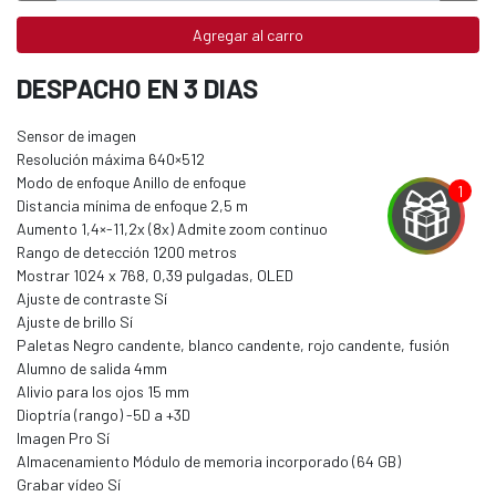
Agregar al carro
DESPACHO EN 3 DIAS
Sensor de imagen
Resolución máxima 640×512
Modo de enfoque Anillo de enfoque
Distancia mínima de enfoque 2,5 m
Aumento 1,4×-11,2x (8x) Admite zoom continuo
Rango de detección 1200 metros
Mostrar 1024 x 768, 0,39 pulgadas, OLED
Ajuste de contraste Sí
Ajuste de brillo Sí
EGA
Paletas Negro candente, blanco candente, rojo candente, fusión
Alumno de salida 4mm
Y
Alivio para los ojos 15 mm
Dioptría (rango) -5D a +3D
NA!
Imagen Pro Sí
Almacenamiento Módulo de memoria incorporado (64 GB)
u correo y
Grabar vídeo Sí
ipa por