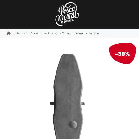
Tapa de sistema de aletas
Inicio
Accesorios kayak
-30%