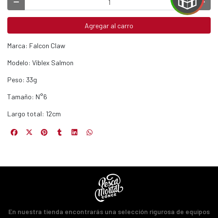
Agregar al carro
EGA
Marca: Falcon Claw
Y
Modelo: Viblex Salmon
NA!
Peso: 33g
u correo y
ipa por
Tamaño: N°6
s premios
Largo total: 12cm
JUGAR
fined
En nuestra tienda encontrarás una selección rigurosa de equipos