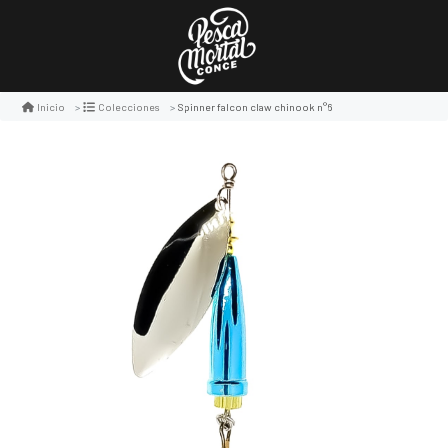
Spinner falcon claw chinook n°6
Inicio
Colecciones