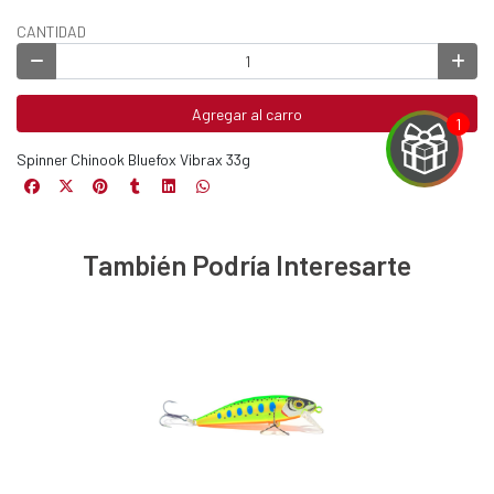
CANTIDAD
Agregar al carro
Spinner Chinook Bluefox Vibrax 33g
EGA
También Podría Interesarte
Y
NA!
u correo y
ipa por
s premios
JUGAR