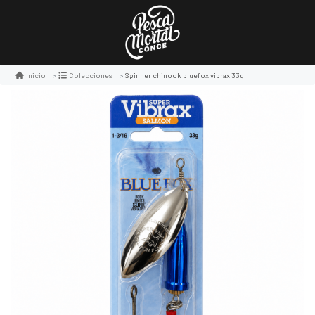
Spinner chinook bluefox vibrax 33g
Inicio
Colecciones