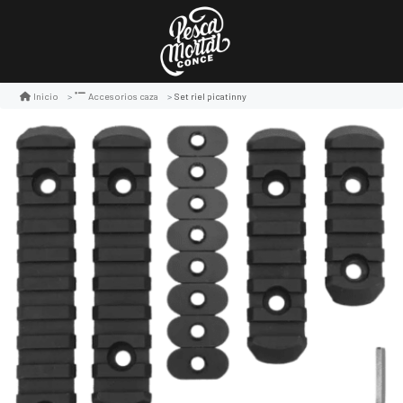
Set riel picatinny
Inicio
Accesorios caza