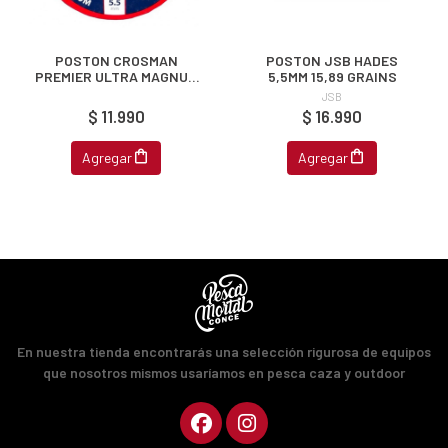
fined
POSTON CROSMAN
POSTON JSB HADES
PREMIER ULTRA MAGNUM
5,5MM 15,89 GRAINS
5,5MM 14,3GR 500U
JSB
$ 11.990
$ 16.990
Agregar
Agregar
En nuestra tienda encontrarás una selección rigurosa de equipos
que nosotros mismos usaríamos en pesca caza y outdoor