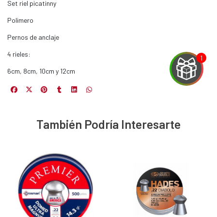
Set riel picatinny
Polimero
Pernos de anclaje
4 rieles:
6cm, 8cm, 10cm y 12cm
EGA
También Podría Interesarte
Y
NA!
u correo y
ipa por
s premios
JUGAR