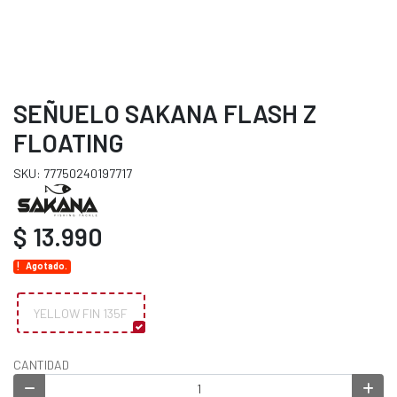
SEÑUELO SAKANA FLASH Z
FLOATING
SKU: 77750240197717
$ 13.990
Agotado.
YELLOW FIN 135F
CANTIDAD