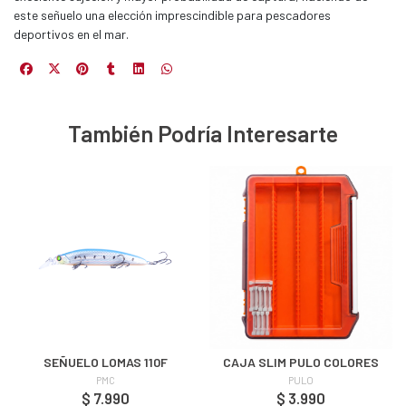
Y
este señuelo una elección imprescindible para pescadores
NA!
deportivos en el mar.
u correo y
ipa por
s premios
También Podría Interesarte
JUGAR
fined
SEÑUELO LOMAS 110F
CAJA SLIM PULO COLORES
PMC
PULO
$ 7.990
$ 3.990