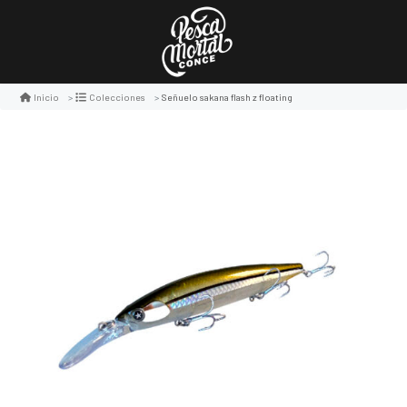
Señuelo sakana flash z floating
Inicio
Colecciones