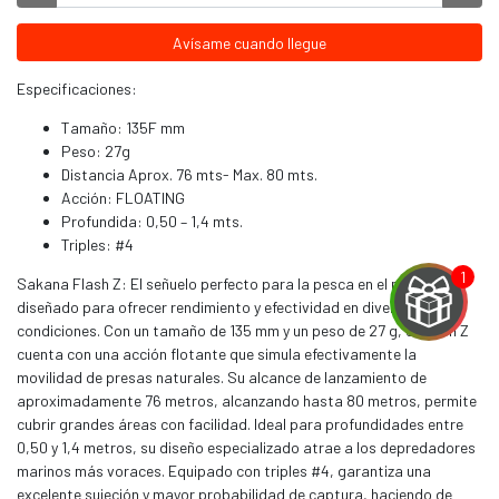
Avísame cuando llegue
Especificaciones:
Tamaño: 135F mm
Peso: 27g
Distancia Aprox. 76 mts- Max. 80 mts.
Acción: FLOATING
Profundida: 0,50 – 1,4 mts.
Triples: #4
Sakana Flash Z: El señuelo perfecto para la pesca en el mar,
diseñado para ofrecer rendimiento y efectividad en diversas
condiciones. Con un tamaño de 135 mm y un peso de 27 g, el Flash Z
cuenta con una acción flotante que simula efectivamente la
movilidad de presas naturales. Su alcance de lanzamiento de
aproximadamente 76 metros, alcanzando hasta 80 metros, permite
cubrir grandes áreas con facilidad. Ideal para profundidades entre
EGA
0,50 y 1,4 metros, su diseño especializado atrae a los depredadores
marinos más voraces. Equipado con triples #4, garantiza una
excelente sujeción y mayor probabilidad de captura, haciendo de