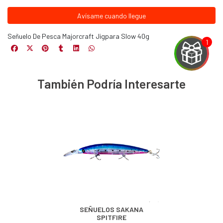
Avísame cuando llegue
Señuelo De Pesca Majorcraft Jigpara Slow 40g
También Podría Interesarte
EGA
Y
NA!
u correo y
ipa por
s premios
JUGAR
SEÑUELOS SAKANA
SPITFIRE
fined