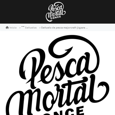
Señuelo de pesca majorcraft jigpara slow 40g
Inicio
Señuelos