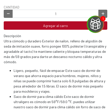
CANTIDAD
Agregar al carro
Descripción
Ultra cómodo y duradero Exterior de nailon, relleno de algodón de
EGA
seda de imitación suave, forro pongee 100% poliéster (transpirable y
agradable al tacto) te mantiene caliente y bloquea temperaturas de
Y
más de 59 grados para darte un descanso nocturno cálido y ultra
cómodo.
NA!
Ligero, pequeño, fácil de empacar Este saco de dormir de
verano que ahorra espacio para hombres, mujeres, niños y
u correo y
ipa por
niñas se puede comprimir hasta solo 6.9 pulgadas de altura y
s premios
pesa alrededor de 1.5 libras. El saco de dormir más pequeño
para mochileros y viajes.
Saco de dormir para clima cálido Este saco de dormir
JUGAR
ultraligero es cómodo en 59°F/59.0 °F, puedes utilizar
nuestro saco de dormir para clima cálido sin forro de saco de
fined