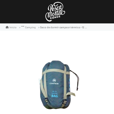
Saco de dormir campsor térmico -12 grados
Inicio
Camping