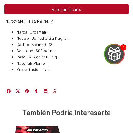
Agregar al carro
CROSMAN ULTRA MAGNUM
Marca: Crosman
Modelo: Domed Ultra Magnum
Calibre: 5.5 mm (.22)
Cantidad: 500 balines
Peso: 14,3 gr. // 0.93 g.
Material: Plomo
Presentación: Lata
EGA
Y
NA!
También Podría Interesarte
u correo y
ipa por