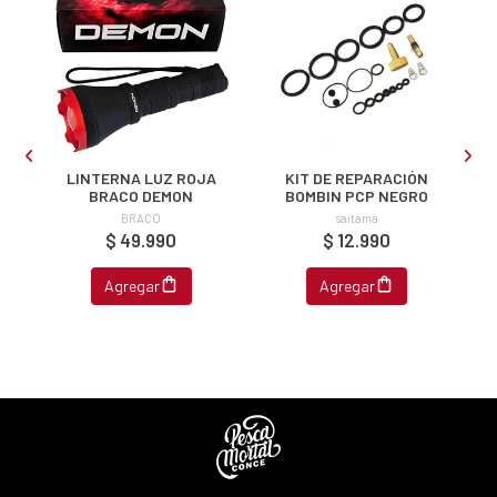
s premios
JUGAR
fined
A
LINTERNA LUZ ROJA
KIT DE REPARACIÓN
BRACO DEMON
BOMBIN PCP NEGRO
BRACO
saitama
$ 49.990
$ 12.990
Agregar
Agregar