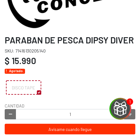
PARABAN DE PESCA DIPSY DIVER
SKU: 71416130205140
$ 15.990
Agotado.
DISCO TAPE
CANTIDAD
EGA
Avísame cuando llegue
Y