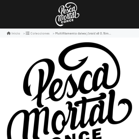
Multifilamento daiwa j braid x8 0.19mm 300m
Inicio
Colecciones