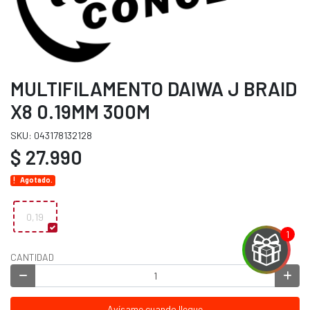
MULTIFILAMENTO DAIWA J BRAID
X8 0.19MM 300M
SKU: 043178132128
$ 27.990
Agotado.
0,19
CANTIDAD
EGA
Avísame cuando llegue