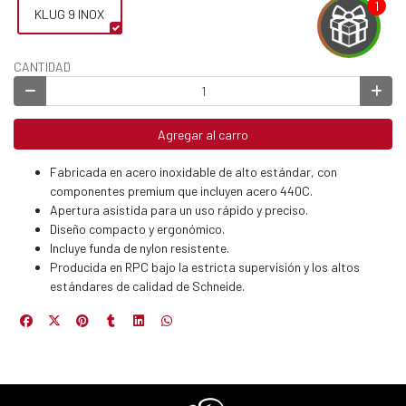
KLUG 9 INOX
CANTIDAD
EGA
Y
Agregar al carro
NA!
Fabricada en acero inoxidable de alto estándar, con
componentes premium que incluyen acero 440C.
u correo y
Apertura asistida para un uso rápido y preciso.
ipa por
Diseño compacto y ergonómico.
s premios
Incluye funda de nylon resistente.
Producida en RPC bajo la estricta supervisión y los altos
JUGAR
estándares de calidad de Schneide.
fined