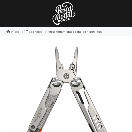
Multi herramienta schneide klug 9 inox
Inicio
Cuchillos