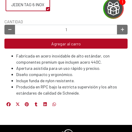
JEDEN TAG 6 INOX
CANTIDAD
EGA
Y
Agregar al carro
NA!
Fabricada en acero inoxidable de alto estándar, con
componentes premium que incluyen acero 440C.
u correo y
Apertura asistida para un uso rápido y preciso.
ipa por
Diseño compacto y ergonómico.
s premios
Incluye funda de nylon resistente.
Producida en RPC bajo la estricta supervisión y los altos
JUGAR
estándares de calidad de Schneide.
fined