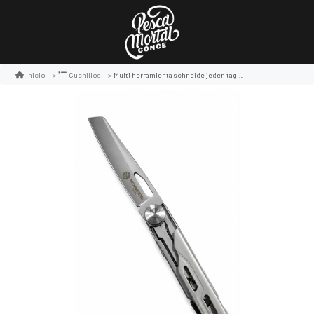
Multi herramienta schneide jeden tag 6 inox
Inicio
Cuchillos