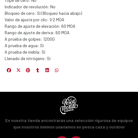
Tope de cero: No
JUGAR
Indicador de revolución: No
Bloqueo de cero: Sí (Bloqueo hacia abajo)
fined
Valor de ajuste por clic: 1/2 MOA
Rango de ajuste de elevación: 60 MOA
Rango de ajuste de deriva: 60 MOA
A prueba de golpes: 1200G
A prueba de agua: Sí
A prueba de niebla: Sí
Llenado de nitrógeno: Sí
En nuestra tienda encontrarás una selección rigurosa de equipos
que nosotros mismos usaríamos en pesca caza y outdoor