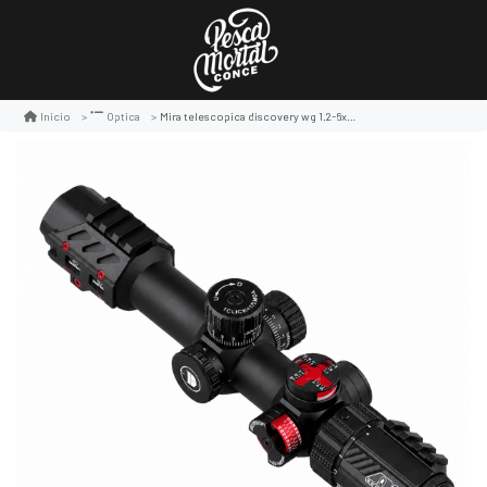
Mira telescopica discovery wg 1.2-6x24irai sfp
Inicio
Optica