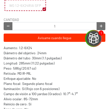
WG 1.2-6X24IRAI SFP
CANTIDAD
Avísame cuando llegue
Aumento: 1.2-6X24
Diámetro del objetivo: 24mm
Diámetro del tubo: 30mm (1.1 pulgadas)
EGA
Longitud: 285mm (11.22 pulgadas)
Peso: 586g (20.67 oz)
Y
Retícula: MD IR-MIL
Enfoque ajustable: No
NA!
Plano focal: Segundo plano focal
Iluminación: Sí (Rojo con 6 posiciones)
u correo y
Campo de visión a 100 yardas (Grados): 10.7°-4.7°
ipa por
Alivio ocular: 85-72mm
s premios
Reinicio de cero: Sí