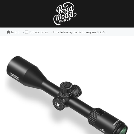
Mira telescopica discovery ms 3-9x50 ir
Inicio
Colecciones