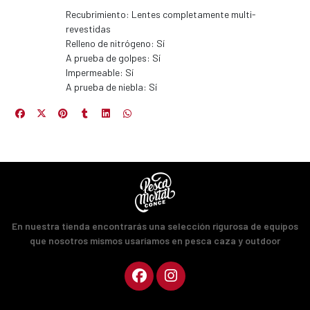
Recubrimiento: Lentes completamente multi-
fined
revestidas
Relleno de nitrógeno: Sí
A prueba de golpes: Sí
Impermeable: Sí
A prueba de niebla: Sí
En nuestra tienda encontrarás una selección rigurosa de equipos
que nosotros mismos usaríamos en pesca caza y outdoor