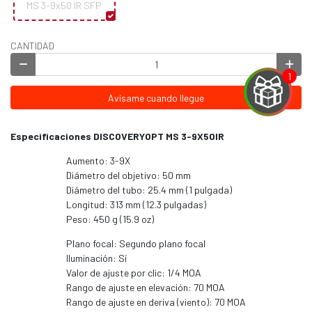
MS 3-9x50 IR SFP
CANTIDAD
Avísame cuando llegue
Especificaciones DISCOVERYOPT MS 3-9X50IR
EGA
Aumento: 3-9X
Diámetro del objetivo: 50 mm
Y
Diámetro del tubo: 25.4 mm (1 pulgada)
Longitud: 313 mm (12.3 pulgadas)
NA!
Peso: 450 g (15.9 oz)
u correo y
Plano focal: Segundo plano focal
ipa por
Iluminación: Sí
s premios
Valor de ajuste por clic: 1/4 MOA
Rango de ajuste en elevación: 70 MOA
Rango de ajuste en deriva (viento): 70 MOA
JUGAR