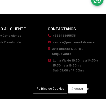
IO AL CLIENTE
CONTÁCTANOS
 y Condiciones
+56948865535
 de Devolución
ventas@pescamortalconce.cl
o
Av 8 Oriente 1700-B ,
Chiguayante
Lun a Vie de 10:30hrs a 14:30 y
15:30hrs a 19:30hrs
Sáb 09:00 a 14:00hrs
x
Política de Cookies
Aceptar