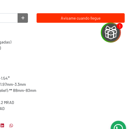
Avísame cuando llegue
lgadas)
)
-1.54°
* 11.97mm-3.3mm
 Relief):** 88mm-83mm
3.2 MRAD
RAD