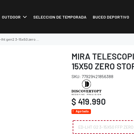
OUTDOOR
SELECCION DE TEMPORADA
BUCEO DEPORTIVO
t gen2 3-15x50 zero stop
MIRA TELESCOPI
15X50 ZERO STO
SKU: 77929421856388
$ 419.990
Agotado.
ED-LHT G2 3-15X50 FFP ZERO