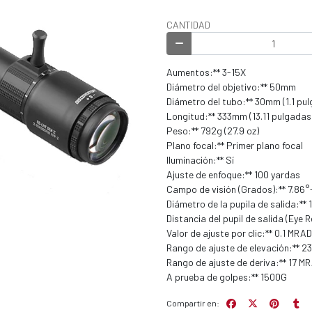
CANTIDAD
Aumentos:** 3-15X
Diámetro del objetivo:** 50mm
Diámetro del tubo:** 30mm (1.1 pu
Longitud:** 333mm (13.11 pulgadas
Peso:** 792g (27.9 oz)
Plano focal:** Primer plano focal
Iluminación:** Sí
Ajuste de enfoque:** 100 yardas
Campo de visión (Grados):** 7.86°
Diámetro de la pupila de salida:*
Distancia del pupil de salida (Eye
Valor de ajuste por clic:** 0.1 MRAD
Rango de ajuste de elevación:** 2
Rango de ajuste de deriva:** 17 M
A prueba de golpes:** 1500G
Compartir en: