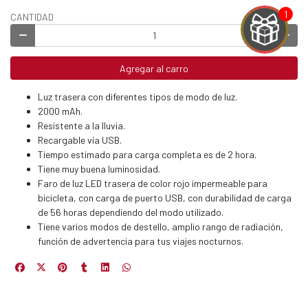
CANTIDAD
Agregar al carro
EGA
Luz trasera con diferentes tipos de modo de luz.
Y
2000 mAh.
Resistente a la lluvia.
NA!
Recargable vía USB.
Tiempo estimado para carga completa es de 2 hora.
u correo y
Tiene muy buena luminosidad.
ipa por
Faro de luz LED trasera de color rojo impermeable para
s premios
bicicleta, con carga de puerto USB, con durabilidad de carga
de 56 horas dependiendo del modo utilizado.
JUGAR
Tiene varios modos de destello, amplio rango de radiación,
función de advertencia para tus viajes nocturnos.
fined