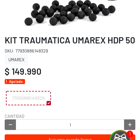
KIT TRAUMATICA UMAREX HDP 50
SKU: 77930886148329
UMAREX
$ 149.990
Agotado.
77930886148329
CANTIDAD
Avísame cuando llegue