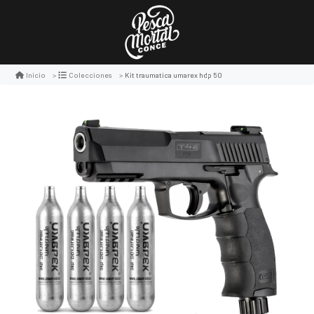
Kit traumatica umarex hdp 50
Inicio
Colecciones