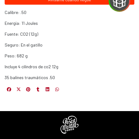
Calibre: .50
EGA
Energía: 11 Joules
Y
Fuente: CO2 (12g)
NA!
Seguro: En el gatillo
Peso: 682 g
u correo y
ipa por
Incluye 4 cilindros de co2 12g
s premios
35 balínes traumáticos .50
JUGAR
fined